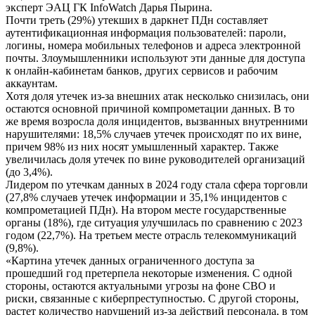
эксперт ЭАЦ ГК InfoWatch Дарья Пырина.
Почти треть (29%) утекших в даркнет ПДн составляет
аутентификационная информация пользователей: пароли,
логины, номера мобильных телефонов и адреса электронной
почты. Злоумышленники используют эти данные для доступа
к онлайн-кабинетам банков, других сервисов и рабочим
аккаунтам.
Хотя доля утечек из-за внешних атак несколько снизилась, они
остаются основной причиной компрометации данных. В то
же время возросла доля инцидентов, вызванных внутренними
нарушителями: 18,5% случаев утечек происходят по их вине,
причем 98% из них носят умышленный характер. Также
увеличилась доля утечек по вине руководителей организаций
(до 3,4%).
Лидером по утечкам данных в 2024 году стала сфера торговли
(27,8% случаев утечек информации и 35,1% инцидентов с
компрометацией ПДн). На втором месте государственные
органы (18%), где ситуация улучшилась по сравнению с 2023
годом (22,7%). На третьем месте отрасль телекоммуникаций
(9,8%).
«Картина утечек данных ограниченного доступа за
прошедший год претерпела некоторые изменения. С одной
стороны, остаются актуальными угрозы на фоне СВО и
риски, связанные с киберпреступностью. С другой стороны,
растет количество нарушений из-за действий персонала, в том