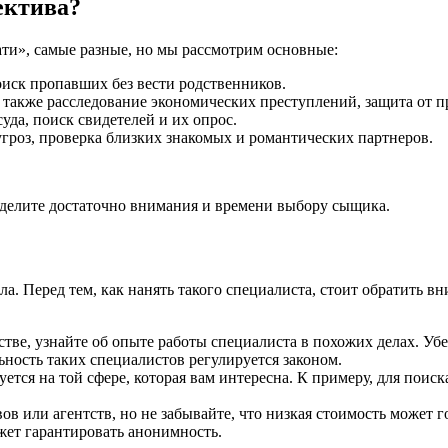
ектива?
ати», самые разные, но мы рассмотрим основные:
оиск пропавших без вести родственников.
 а также расследование экономических преступлений, защита о
уда, поиск свидетелей и их опрос.
угроз, проверка близких знакомых и романтических партнеров.
делите достаточно внимания и времени выбору сыщика.
ла. Перед тем, как нанять такого специалиста, стоит обратить 
стве, узнайте об опыте работы специалиста в похожих делах. У
ьность таких специалистов регулируется законом.
тся на той сфере, которая вам интересна. К примеру, для поис
.
в или агентств, но не забывайте, что низкая стоимость может го
жет гарантировать анонимность.