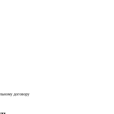
альному договору
сть