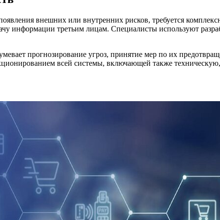
появления внешних или внутренних рисков, требуется комплексн
ачу информации третьим лицам. Специалисты используют разраб
умевает прогнозирование угроз, принятие мер по их предотвра
ункционированием всей системы, включающей также техническу