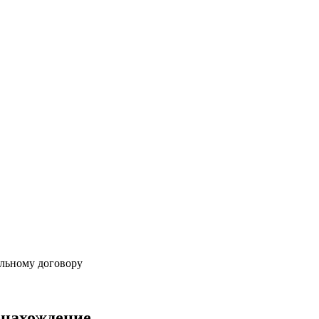
альному договору
онахождение